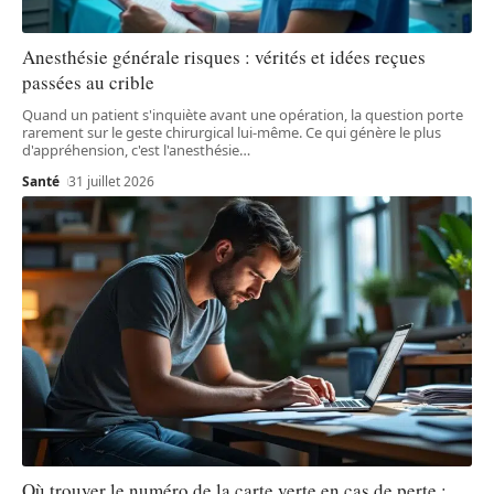
Anesthésie générale risques : vérités et idées reçues
passées au crible
Quand un patient s'inquiète avant une opération, la question porte
rarement sur le geste chirurgical lui-même. Ce qui génère le plus
d'appréhension, c'est l'anesthésie
…
Santé
31 juillet 2026
Où trouver le numéro de la carte verte en cas de perte :