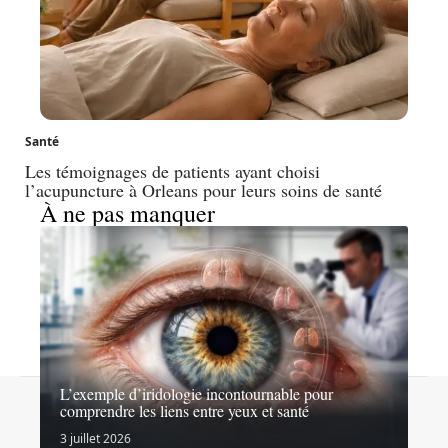
Santé
Les témoignages de patients ayant choisi
l’acupuncture à Orleans pour leurs soins de santé
À ne pas manquer
L’exemple d’iridologie incontournable pour
Contact
Mentions légales
Sitemap
comprendre les liens entre yeux et santé
© 2026 | tsa-esante.fr
3 juillet 2026