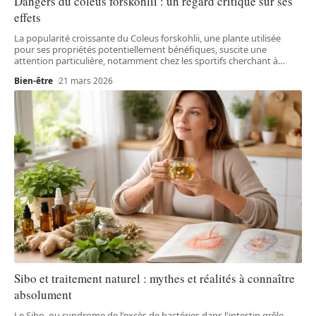
Dangers du coleus forskohlii : un regard critique sur ses
effets
La popularité croissante du Coleus forskohlii, une plante utilisée
pour ses propriétés potentiellement bénéfiques, suscite une
attention particulière, notamment chez les sportifs cherchant à
…
Bien-être
21 mars 2026
Sibo et traitement naturel : mythes et réalités à connaître
absolument
Le Sibo, ou syndrome de l'excès de bactéries dans l'intestin grêle,