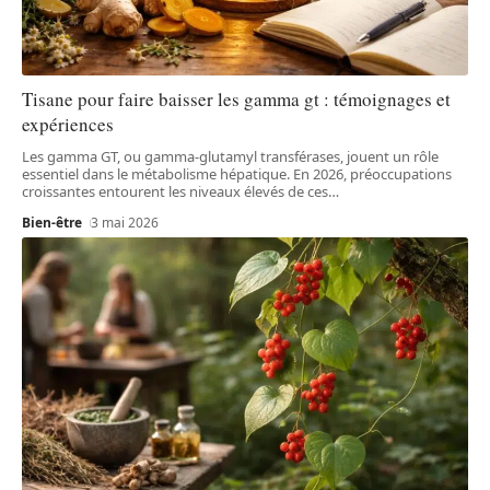
Tisane pour faire baisser les gamma gt : témoignages et
expériences
Les gamma GT, ou gamma-glutamyl transférases, jouent un rôle
essentiel dans le métabolisme hépatique. En 2026, préoccupations
croissantes entourent les niveaux élevés de ces
…
Bien-être
3 mai 2026