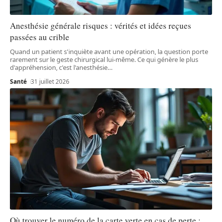
Anesthésie générale risques : vérités et idées reçues
passées au crible
Quand un patient s'inquiète avant une opération, la question porte
rarement sur le geste chirurgical lui-même. Ce qui génère le plus
d'appréhension, c'est l'anesthésie
…
Santé
31 juillet 2026
Où trouver le numéro de la carte verte en cas de perte :