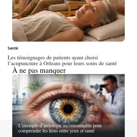
Santé
Les témoignages de patients ayant choisi
l’acupuncture à Orleans pour leurs soins de santé
À ne pas manquer
L’exemple d’iridologie incontournable pour
Contact
Mentions légales
Sitemap
comprendre les liens entre yeux et santé