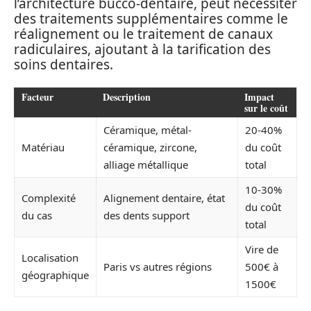
l’architecture bucco-dentaire, peut nécessiter
des traitements supplémentaires comme le
réalignement ou le traitement de canaux
radiculaires, ajoutant à la tarification des
soins dentaires.
Facteur
Description
Impact
sur le coût
Céramique, métal-
20-40%
Matériau
céramique, zircone,
du coût
alliage métallique
total
10-30%
Complexité
Alignement dentaire, état
du coût
du cas
des dents support
total
Vire de
Localisation
Paris vs autres régions
500€ à
géographique
1500€