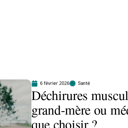
Maladie
Minceur
Professionnels
Santé
6 février 2026
Santé
Déchirures muscul
grand-mère ou mé
que choisir ?