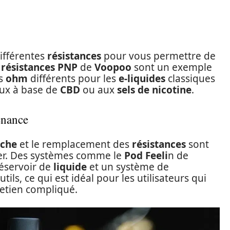
différentes
résistances
pour vous permettre de
s
résistances PNP
de
Voopoo
sont un exemple
es
ohm
différents pour les
e-liquides
classiques
ux à base de
CBD
ou aux
sels de nicotine
.
enance
uche
et le remplacement des
résistances
sont
ger. Des systèmes comme le
Pod Feeli
n de
réservoir de
liquide
et un système de
tils, ce qui est idéal pour les utilisateurs qui
retien compliqué.