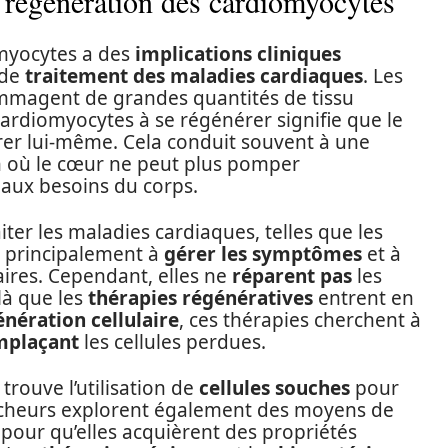
a régénération des cardiomyocytes
myocytes a des
implications cliniques
 de
traitement des maladies cardiaques
. Les
mmagent de grandes quantités de tissu
ardiomyocytes à se régénérer signifie que le
rer lui-même. Cela conduit souvent à une
n où le cœur ne peut plus pomper
aux besoins du corps.
iter les maladies cardiaques, telles que les
t principalement à
gérer les symptômes
et à
es. Cependant, elles ne
réparent pas
les
là que les
thérapies régénératives
entrent en
nération cellulaire
, ces thérapies cherchent à
mplaçant
les cellules perdues.
trouve l’utilisation de
cellules souches
pour
ercheurs explorent également des moyens de
s pour qu’elles acquièrent des propriétés