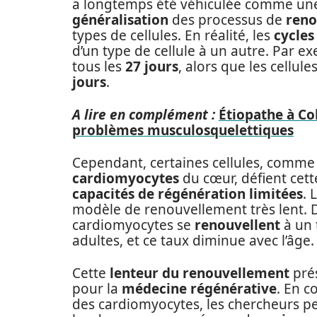
a longtemps été véhiculée comme une 
généralisation
des processus de
reno
types de cellules. En réalité, les
cycles
d’un type de cellule à un autre. Par e
tous les
27 jours
, alors que les cellul
jours
.
A lire en complément :
Étiopathe à Co
problèmes musculosquelettiques
Cependant, certaines cellules, comme
cardiomyocytes
du cœur, défient cette
capacités de régénération limitées
. 
modèle de renouvellement très lent. 
cardiomyocytes se
renouvellent
à un 
adultes, et ce taux diminue avec l’âge.
Cette
lenteur du renouvellement
pré
pour la
médecine régénérative
. En 
des cardiomyocytes, les chercheurs p