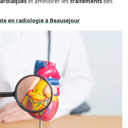
cardiaques
et améliorer les
traitements
des
nte en radiologie à Beausejour