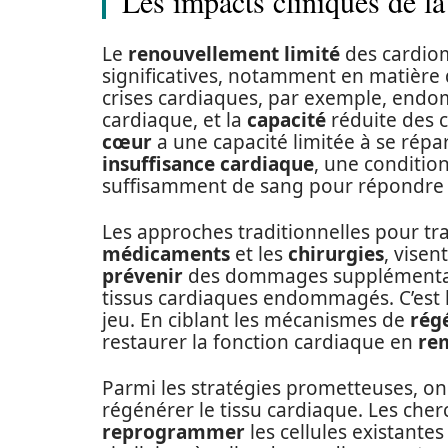
Les impacts cliniques de l
Le
renouvellement limité
des cardio
significatives, notamment en matière
crises cardiaques, par exemple, endo
cardiaque, et la
capacité
réduite des c
cœur
a une capacité limitée à se répa
insuffisance cardiaque
, une conditio
suffisamment de sang pour répondre 
Les approches traditionnelles pour tra
médicaments
et les
chirurgies
, visen
prévenir
des dommages supplémentair
tissus cardiaques endommagés. C’est 
jeu. En ciblant les mécanismes de
régé
restaurer la fonction cardiaque en
re
Parmi les stratégies prometteuses, on 
régénérer le tissu cardiaque. Les ch
reprogrammer
les cellules existante