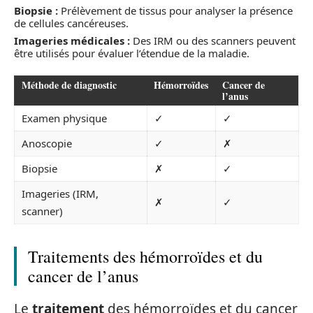
Biopsie :
Prélèvement de tissus pour analyser la présence
de cellules cancéreuses.
Imageries médicales :
Des IRM ou des scanners peuvent
être utilisés pour évaluer l’étendue de la maladie.
Méthode de diagnostic
Hémorroïdes
Cancer de
l’anus
Examen physique
✓
✓
Anoscopie
✓
✗
Biopsie
✗
✓
Imageries (IRM,
✗
✓
scanner)
Traitements des hémorroïdes et du
cancer de l’anus
Le
traitement
des hémorroïdes et du cancer