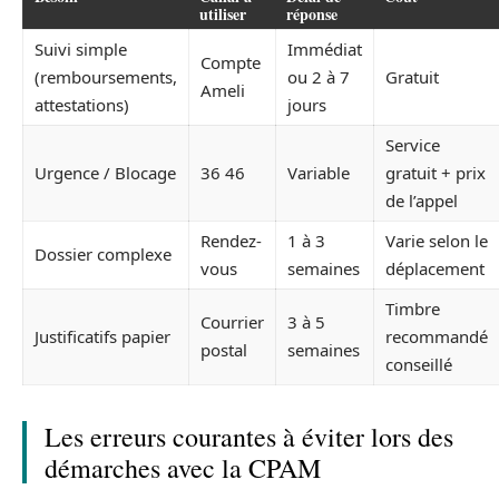
utiliser
réponse
Suivi simple
Immédiat
Compte
(remboursements,
ou 2 à 7
Gratuit
Ameli
attestations)
jours
Service
Urgence / Blocage
36 46
Variable
gratuit + prix
de l’appel
Rendez-
1 à 3
Varie selon le
Dossier complexe
vous
semaines
déplacement
Timbre
Courrier
3 à 5
Justificatifs papier
recommandé
postal
semaines
conseillé
Les erreurs courantes à éviter lors des
démarches avec la CPAM