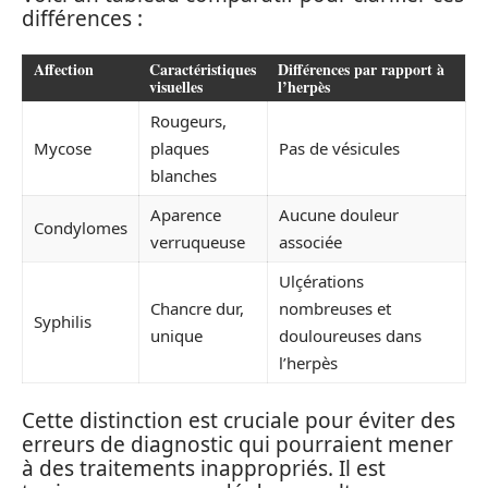
différences :
Affection
Caractéristiques
Différences par rapport à
visuelles
l’herpès
Rougeurs,
Mycose
plaques
Pas de vésicules
blanches
Aparence
Aucune douleur
Condylomes
verruqueuse
associée
Ulçérations
Chancre dur,
nombreuses et
Syphilis
unique
douloureuses dans
l’herpès
Cette distinction est cruciale pour éviter des
erreurs de diagnostic qui pourraient mener
à des traitements inappropriés. Il est